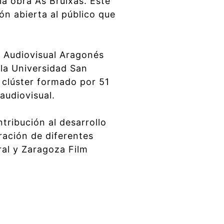
la obra As Bruixas. Este
ón abierta al público que
r Audiovisual Aragonés
 la Universidad San
 clúster formado por 51
audiovisual.
tribución al desarrollo
oración de diferentes
al y Zaragoza Film