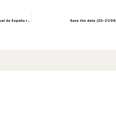
El de Aragón se convierte en el segundo clúster audiovisual de España reconocido como AEI
Save the date (20-21/09
ia a Clúste
a gala Racc