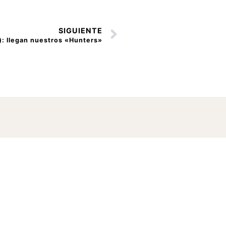
SIGUIENTE
): llegan nuestros «Hunters»
r
ord