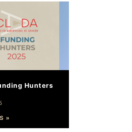
unding Hunters
5
S »