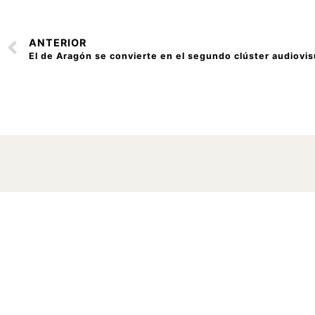
ANTERIOR
La USJ prem
Aragón en l