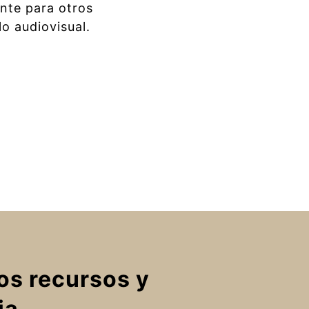
ente para otros
o audiovisual.
os recursos y
ia.