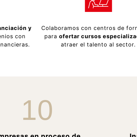
anciación y
Colaboramos con centros de for
enios con
para
ofertar cursos especializ
inancieras.
atraer el talento al sector.
10
mpresas en proceso de
I