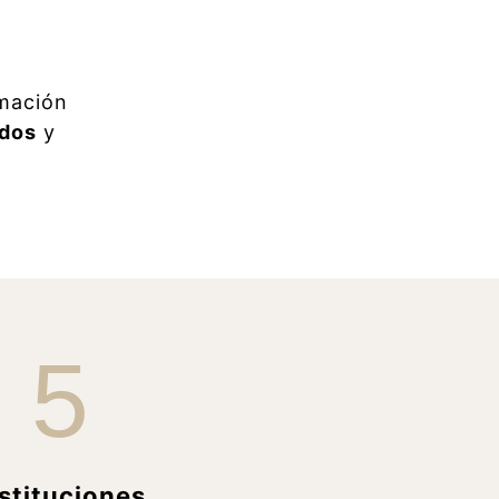
mación
ados
y
5
nstituciones