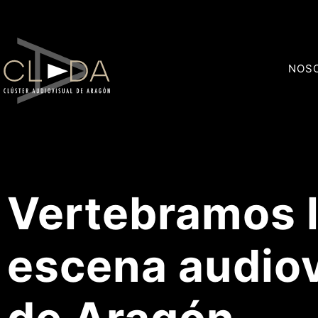
NOS
Vertebramos 
escena audiov