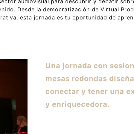
 sector audiovisual para descubrir y debatir sob
nido. Desde la democratización de Virtual Pro
nerativa, esta jornada es tu oportunidad de apre
Una jornada con sesion
mesas redondas diseña
conectar y tener una e
y enriquecedora.