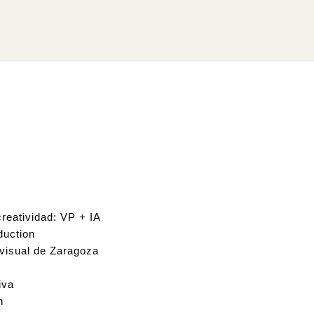
reatividad: VP + IA 
duction
ovisual de Zaragoza
iva
h