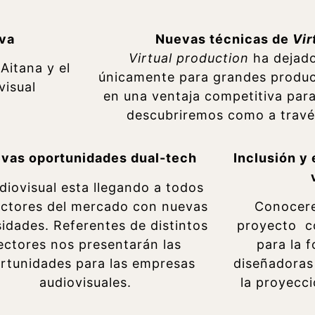
iva
Nuevas técnicas de
Vir
Virtual production
ha dejado
Aitana y el
únicamente para grandes produc
ovisual
en una ventaja competitiva para
descubriremos como a través
vas oportunidades dual-tech
Inclusión y
udiovisual esta llegando a todos
ectores del mercado con nuevas
Conocere
idades. Referentes de distintos
proyecto c
ectores nos presentarán las
para la 
rtunidades para las empresas
diseñadoras
audiovisuales.
la proyecc